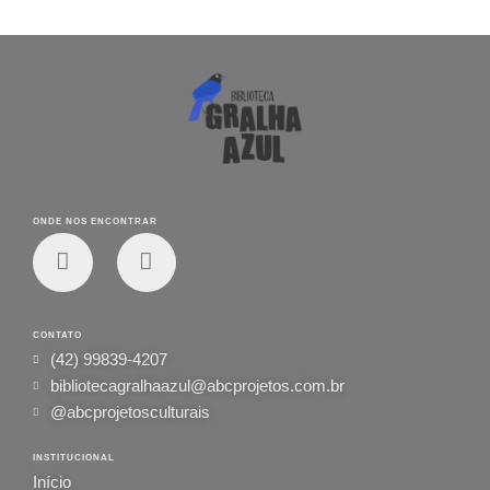
ONDE NOS ENCONTRAR
CONTATO
(42) 99839-4207
bibliotecagralhaazul@abcprojetos.com.br
@abcprojetosculturais
INSTITUCIONAL
Início