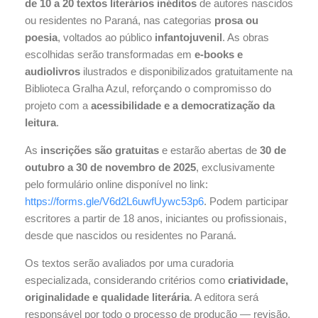
de 10 a 20 textos literários inéditos
de autores nascidos
ou residentes no Paraná, nas categorias
prosa ou
poesia
, voltados ao público
infantojuvenil
. As obras
escolhidas serão transformadas em
e-books e
audiolivros
ilustrados e disponibilizados gratuitamente na
Biblioteca Gralha Azul, reforçando o compromisso do
projeto com a
acessibilidade e a democratização da
leitura
.
As
inscrições são gratuitas
e estarão abertas de
30 de
outubro a 30 de novembro de 2025
, exclusivamente
pelo formulário online disponível no link:
https://forms.gle/V6d2L6uwfUywc53p6
. Podem participar
escritores a partir de 18 anos, iniciantes ou profissionais,
desde que nascidos ou residentes no Paraná.
Os textos serão avaliados por uma curadoria
especializada, considerando critérios como
criatividade,
originalidade e qualidade literária
. A editora será
responsável por todo o processo de produção — revisão,