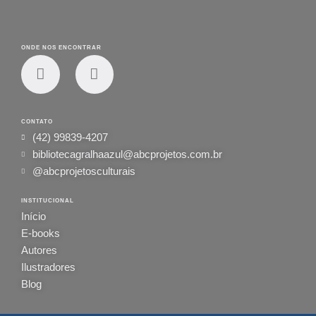
ONDE NOS ENCONTRAR
CONTATO
(42) 99839-4207
bibliotecagralhaazul@abcprojetos.com.br
@abcprojetosculturais
INSTITUCIONAL
Início
E-books
Autores
Ilustradores
Blog