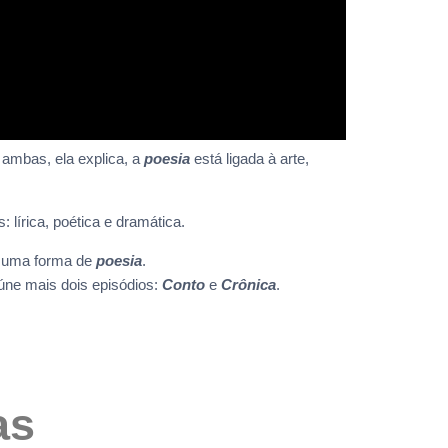
r ambas, ela explica, a
poesia
está ligada à arte,
s: lírica, poética e dramática.
o uma forma de
poesia
.
eúne mais dois episódios:
Conto
e
Crônica
.
as