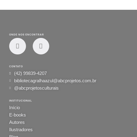
ONDE NOS ENCONTRAR
CONTATO
(42) 99839-4207
bibliotecagralhaazul@abcprojetos.com.br
@abcprojetosculturais
INSTITUCIONAL
Início
E-books
Autores
Ilustradores
Blog