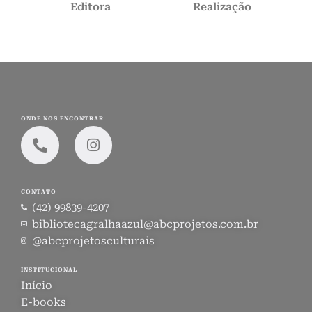
Editora
Realização
ONDE NOS ENCONTRAR
CONTATO
(42) 99839-4207
bibliotecagralhaazul@abcprojetos.com.br
@abcprojetosculturais
INSTITUCIONAL
Início
E-books